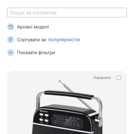
Килимки для миші
Ігрові клавіатури
Iгрові гарнітури
Архівні моделі
Геймпади
Ігрові миші
Сортувати за:
Ігрові потокові мікрофони
Показати фільтри
Ігрові столи
Ігрові маніпулятори
Порівняти
Геймпади
Ігрові рулі
Ігрові меблі та аксесуари
Фурнітура та запчастини для стільців
Підлогові ігрові килими
Ігрові столи