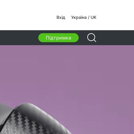
камери
Вхід
Україна / UK
камери
Підтримка
ки, сумки, тримачі, інші
суари
ивні сумки
авки для ноутбуків
 та рюкзаки для ноутбуків
жні рюкзаки
и на колесах
и-органайзери
римачі
ки для навчання та відпочинку
чі засоби