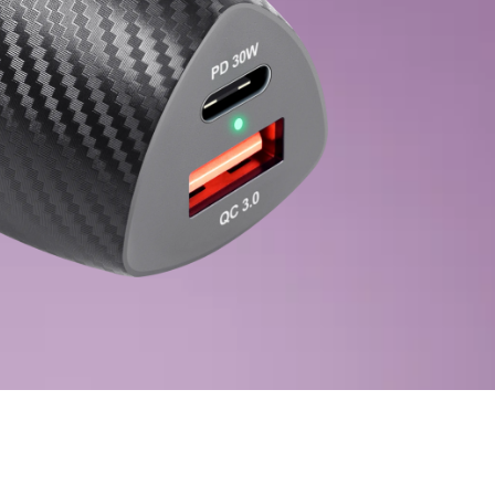
и безконтактного очищення
 піни, гелі
і серветки
порту та активного відпочинку
рики
ивні товари
е місце та домашні меблі
 для дому та офісу
си для письмового столу
льні столики
 стільці
ці для дому та офісу
і столи