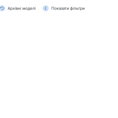
 крісла
Архівні моделі
Показати фільтри
и для дому
гові вішалки для одягу
ві продукти
жери