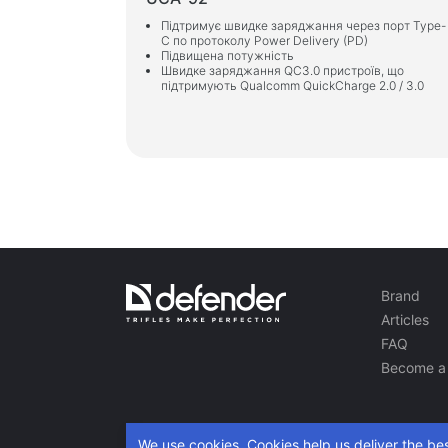
Підтримує швидке заряджання через порт Type-
C по протоколу Power Delivery (PD)
Підвищена потужність
Швидке заряджання QC3.0 пристроїв, що
підтримують Qualcomm QuickCharge 2.0 / 3.0
Brand
Articles
FAQ
Become a 
We use cookies. Cookies help us deliver the bes