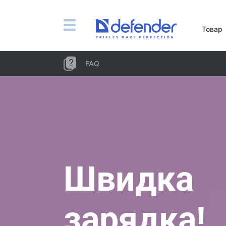
Миші, килимки, клавіатури, набори
Товар
Набори (клавіатура + миша)
Комп'ютерні миші
FAQ
Килимки для миші
Клавіатури
Гарнітури, навушники, мікрофони
Петличні мікрофони
Комп'ютерні мікрофони
Бездротові гарнітури
Швидка
Гарнітури для мобільних пристроїв
Комп'ютерні гарнітури
зарядка!
Навушники