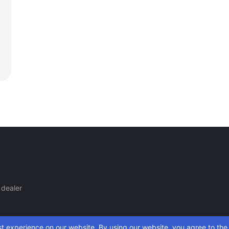
dealer
t experience on our website. By using our website, you agree to the