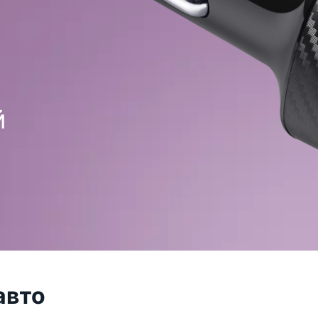
Захист електроживлення
Засоб
Силові подовжувачі
Спреї,
Захист від напруги
Волог
Електричні подовжувачі
Мережеві фільтри
Для с
Вилка розгалужувач
й
Ліхта
Стабілізатори напруги
Спорт
Зарядки, живлення
Робоч
Батарейки
Столи
Зарядні пристрої в авто
Карка
Зарядні пристрої мережеві
Журна
Барні
Кабелі та адаптери
Стіль
Кабелі USB
авто
Ігров
Мережеві кабелі