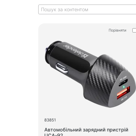
Килимки для миші
Ігрові клавіатури
Iгрові гарнітури
Геймпади
Порівняти
Ігрові миші
Ігрові потокові мікрофони
Ігрові столи
83851
Автомобільний зарядний пристрій
UCA-92