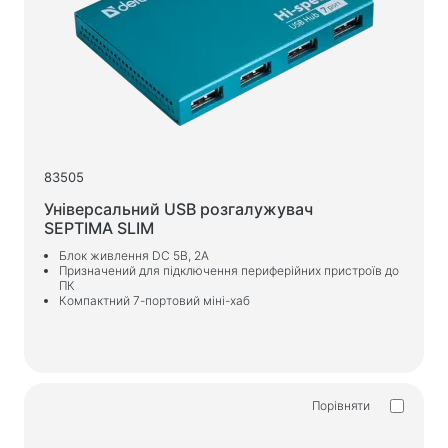
Вологі серветки
Для спорту та активного відпочинку
Ліхтарики
Спортивні товари
83505
Робоче місце та домашні меблі
Універсальний USB розгалужувач
Столи для дому та офісу
SEPTIMA SLIM
Каркаси для письмового столу
Блок живлення DC 5В, 2А
Призначений для підключення периферійних пристроїв до
Журнальні столики
ПК
Компактний 7-портовий міні-хаб
Барні стільці
Стільці для дому та офісу
Ігрові столи
Ігрові крісла
Порівняти