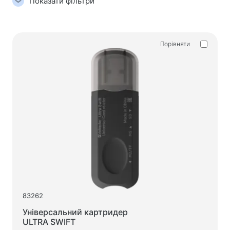
Показати фільтри
Акустичні системи
Акустичні системи 5.1
Саундбари
Порівняти
Акустичні системи 2.1
Радіоприймачі
Гучномовці для вечірок
Акустичні системи 2.0
Програвачі
Акустичні системи 1.0
Ігрова серія
Ігрові рулі
Ігрові крісла
83262
Ігрові набори
Універсальний картридер
Ігрові колонки
ULTRA SWIFT