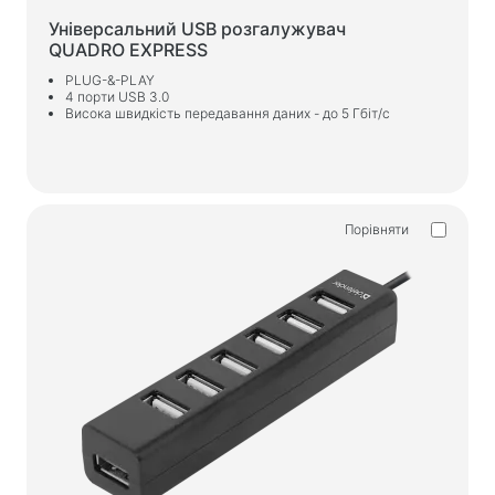
Ігрові крісла
Універсальний USB розгалужувач
QUADRO EXPRESS
Компоненти ПК
PLUG-&-PLAY
4 порти USB 3.0
Блок живлення
Висока швидкість передавання даних - до 5 Гбіт/с
Корпуси для ПК
Захист електроживлення
Порівняти
Силові подовжувачі
Захист від напруги
Електричні подовжувачі
Мережеві фільтри
Вилка розгалужувач
Стабілізатори напруги
Зарядки, живлення
Батарейки