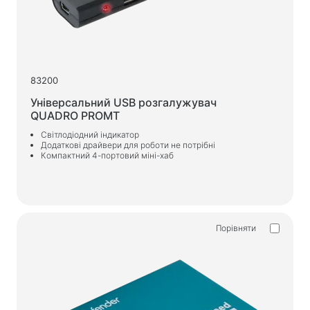
Веб-камери
Веб-камери
Рюкзаки, сумки, тримачі, інші аксесуари
Спортивні сумки
83200
Підставки для ноутбуків
Універсальний USB розгалужувач
QUADRO PROMT
Сумки та рюкзаки для ноутбуків
Світлодіодний індикатор
Дорожні рюкзаки
Додаткові драйвери для роботи не потрібні
Компактний 4-портовий міні-хаб
Валізи на колесах
Сумки-органайзери
Автотримачі
Рюкзаки для навчання та відпочинку
Порівняти
Чистячі засоби
Засоби безконтактного очищення
Спреї, піни, гелі