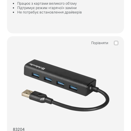
Килимки для миші
Працює з картами великого об'єму
Підтримує режим «гарячої» заміни
Ігрові клавіатури
Не потребує встановлення драйверів
Iгрові гарнітури
Геймпади
Ігрові миші
Порівняти
Ігрові потокові мікрофони
Ігрові столи
Ігрові маніпулятори
Геймпади
Ігрові рулі
Ігрові меблі та аксесуари
Фурнітура та запчастини для стільців
Підлогові ігрові килими
Ігрові столи
83204