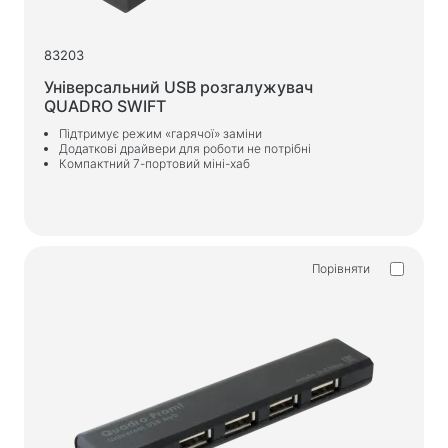
Зарядні пристрої в авто
83203
Зарядні пристрої мережеві
Універсальний USB розгалужувач
QUADRO SWIFT
Кабелі та адаптери
Підтримує режим «гарячої» заміни
Кабелі USB
Додаткові драйвери для роботи не потрібні
Компактний 7-портовий міні-хаб
Мережеві кабелі
Кардридери та USB-хаби
Кабелі аудіо / відео
Перехідники та адаптери
Порівняти
Для авто
Утримувачі
Зарядні пристрої в авто
Автомобіль той