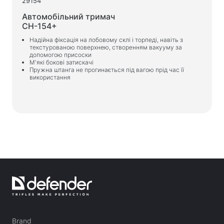
29154
Автомобільний тримач
CH-154+
Надійна фіксація на лобовому склі і торпеді, навіть з
текстурованою поверхнею, створенням вакууму за
допомогою присоски
М'які бокові затискачі
Пружна штанга не прогинається під вагою прід час її
використання
Brand