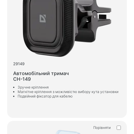
Зарядні пристрої в авто
Зарядні пристрої мережеві
Кабелі та адаптери
Кабелі USB
Мережеві кабелі
Кардридери та USB-хаби
29149
Кабелі аудіо / відео
Автомобільний тримач
Перехідники та адаптери
CH-149
Зручне кріплення
Магнітне кріплення з можливістю вибору кута установки
Для авто
Подвійний фіксатор для кабелю
Утримувачі
Зарядні пристрої в авто
Автомобіль той
Порівняти