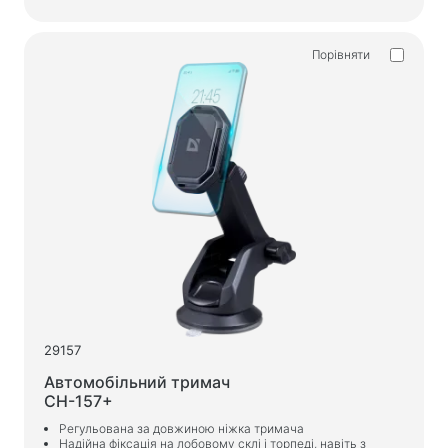
Вологі серветки
Порівняти
Для спорту та активного відпочинку
Ліхтарики
Спортивні товари
Робоче місце та домашні меблі
Столи для дому та офісу
Каркаси для письмового столу
Журнальні столики
Барні стільці
Стільці для дому та офісу
29157
Ігрові столи
Автомобільний тримач
Ігрові крісла
CH-157+
Регульована за довжиною ніжка тримача
Надійна фіксація на лобовому склі і торпеді, навіть з