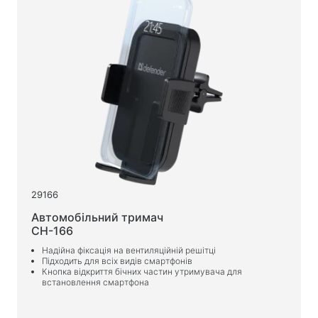
Веб-камери
Веб-камери
Рюкзаки, сумки, тримачі, інші аксесуари
Спортивні сумки
Підставки для ноутбуків
Сумки та рюкзаки для ноутбуків
Дорожні рюкзаки
Валізи на колесах
Сумки-органайзери
29166
Автотримачі
Автомобільний тримач
CH-166
Рюкзаки для навчання та відпочинку
Надійна фіксація на вентиляційній решітці
Підходить для всіх видів смартфонів
Чистячі засоби
Кнопка відкриття бічних частин утримувача для
встановлення смартфона
Засоби безконтактного очищення
Спреї, піни, гелі