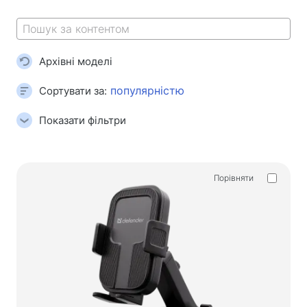
Килимки для миші
Ігрові клавіатури
Iгрові гарнітури
Архівні моделі
Геймпади
Ігрові миші
Сортувати за:
Ігрові потокові мікрофони
Показати фільтри
Ігрові столи
Ігрові маніпулятори
Порівняти
Геймпади
Ігрові рулі
Ігрові меблі та аксесуари
Фурнітура та запчастини для стільців
Підлогові ігрові килими
Ігрові столи