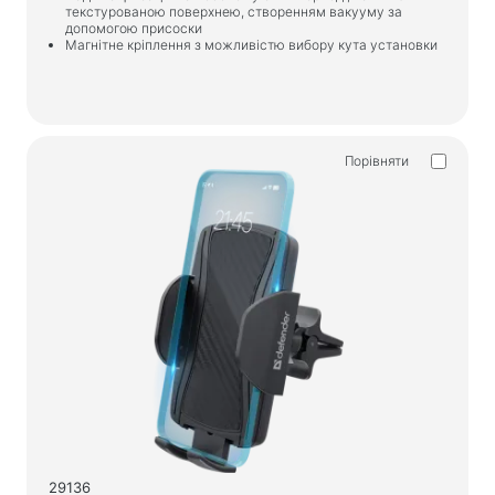
Товари для дому
текстурованою поверхнею, створенням вакууму за
допомогою присоски
Підлогові вішалки для одягу
Магнітне кріплення з можливістю вибору кута установки
Тестові продукти
Масажери
Порівняти
29136