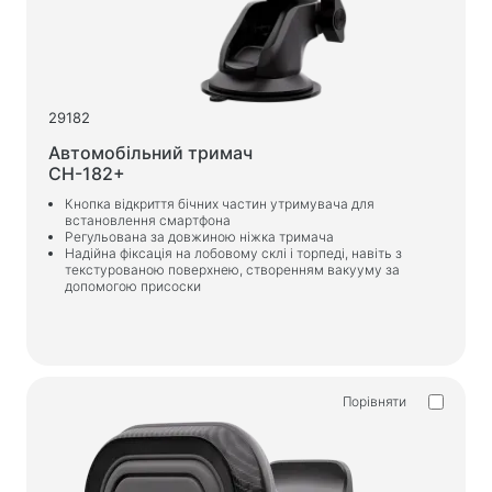
Ігрові крісла
Компоненти ПК
Блок живлення
29182
Корпуси для ПК
Автомобільний тримач
CH-182+
Захист електроживлення
Кнопка відкриття бічних частин утримувача для
встановлення смартфона
Силові подовжувачі
Регульована за довжиною ніжка тримача
Надійна фіксація на лобовому склі і торпеді, навіть з
Захист від напруги
текстурованою поверхнею, створенням вакууму за
допомогою присоски
Електричні подовжувачі
Мережеві фільтри
Вилка розгалужувач
Стабілізатори напруги
Порівняти
Зарядки, живлення
Батарейки