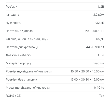
Вологі серветки
Роз'єми
USB
Імпеданс
2.2 кОм
Для спорту та активного відпочинку
Чутливість
-32 дБ
Ліхтарики
Частотний діапазон
20—20000 Гц
Спортивні товари
Співвідношення сигнал / шум
65 дБ
Робоче місце та домашні меблі
Частота дискретизації
44 kHz/16 bit
Столи для дому та офісу
Довжина кабелю
1.5 м
Каркаси для письмового столу
Матеріал корпусу
пластик
Журнальні столики
Розмір індивідуальної упаковки
10.50 x 20.50 x 10.50 см
Барні стільці
Розміри без упаковки
16.00 x 30.20 x 16.00 см
Стільці для дому та офісу
Маса індивідуальної упаковки
0.40 kg
Ігрові столи
ROHS / CE
Так
Ігрові крісла