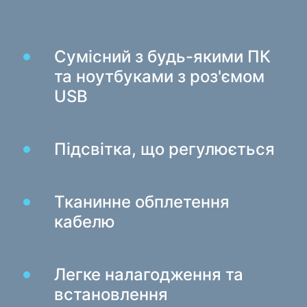
Ігрові крісла
Компоненти ПК
Сумісний з будь-якими ПК
Блок живлення
та ноутбуками з роз'ємом
Корпуси для ПК
USB
Захист електроживлення
Підсвітка, що регулюється
Силові подовжувачі
Захист від напруги
Електричні подовжувачі
Тканинне обплетення
Мережеві фільтри
кабелю
Вилка розгалужувач
Стабілізатори напруги
Легке налагодження та
Зарядки, живлення
встановлення
Батарейки