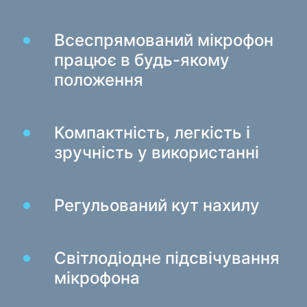
Зарядні пристрої в авто
Всеспрямований мікрофон
Зарядні пристрої мережеві
працює в будь-якому
Кабелі та адаптери
положення
Кабелі USB
Мережеві кабелі
Компактність, легкість і
Кардридери та USB-хаби
зручність у використанні
Кабелі аудіо / відео
Перехідники та адаптери
Регульований кут нахилу
Для авто
Утримувачі
Зарядні пристрої в авто
Світлодіодне підсвічування
мікрофона
Автомобіль той