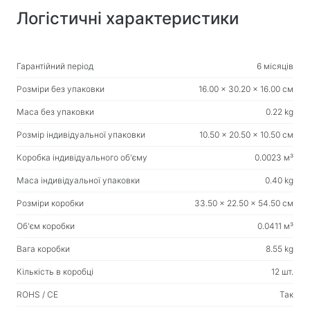
Товари для дому
Логістичні характеристики
Підлогові вішалки для одягу
Тестові продукти
Гарантійний період
6 місяців
Масажери
Розміри без упаковки
16.00 x 30.20 x 16.00 см
Маса без упаковки
0.22 kg
Розмір індивідуальної упаковки
10.50 x 20.50 x 10.50 см
Коробка індивідуального об'єму
0.0023 м³
Маса індивідуальної упаковки
0.40 kg
Розміри коробки
33.50 x 22.50 x 54.50 см
Об'єм коробки
0.0411 м³
Вага коробки
8.55 kg
Кількість в коробці
12 шт.
ROHS / CE
Так