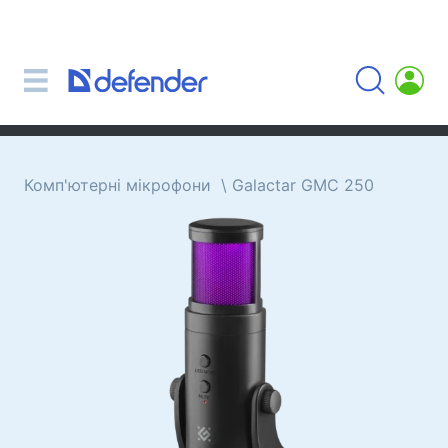
Миші, килимки, клавіатури, набори
Набори (клавіатура + миша)
Комп'ютерні миші
Килимки для миші
Клавіатури
Комп'ютерні мікрофони
Galactar GMC 250
Гарнітури, навушники, мікрофони
Петличні мікрофони
Комп'ютерні мікрофони
Бездротові гарнітури
Гарнітури для мобільних пристроїв
Комп'ютерні гарнітури
Навушники