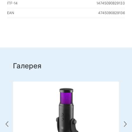
ITF-14
14745090829133
EAN
4745090829136
Галерея