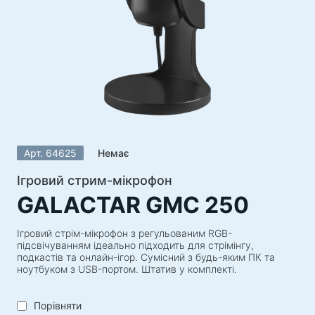
Акустичні системи
Акустичні системи 5.1
Саундбари
Акустичні системи 2.1
Радіоприймачі
Гучномовці для вечірок
Акустичні системи 2.0
Арт. 64625
Немає
Програвачі
Акустичні системи 1.0
Ігровий стрим-мікрофон
GALACTAR GMC 250
Ігрова серія
Ігрові рулі
Ігровий стрім-мікрофон з регульованим RGB-
підсвічуванням ідеально підходить для стрімінгу,
Ігрові крісла
подкастів та онлайн-ігор. Сумісний з будь-яким ПК та
ноутбуком з USB-портом. Штатив у комплекті.
Ігрові набори
Ігрові колонки
Порівняти