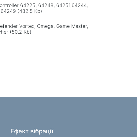
 крісла
controller 64225, 64248, 64251,64244,
 64249 (482.5 Kb)
и для дому
Defender Vortex, Omega, Game Master,
гові вішалки для одягу
her (50.2 Kb)
ві продукти
жери
Ефект вібрації