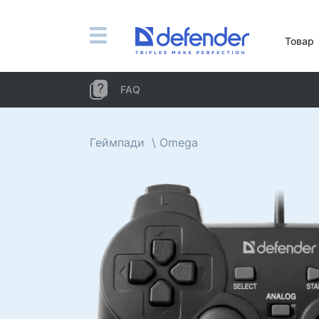
Миші, килимки, клавіатури, набори
Товар
Набори (клавіатура + миша)
Комп'ютерні миші
FAQ
Килимки для миші
Клавіатури
Геймпади
Omega
Гарнітури, навушники, мікрофони
Петличні мікрофони
Комп'ютерні мікрофони
Бездротові гарнітури
Гарнітури для мобільних пристроїв
Комп'ютерні гарнітури
Навушники