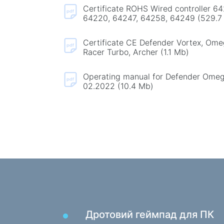
Килимки для миші
Certificate ROHS Wired controller 6
Ігрові клавіатури
64220, 64247, 64258, 64249 (529.7
Iгрові гарнітури
Certificate CE Defender Vortex, Om
Геймпади
Racer Turbo, Archer (1.1 Mb)
Ігрові миші
Operating manual for Defender Ome
Ігрові потокові мікрофони
02.2022 (10.4 Mb)
Ігрові столи
Дротовий геймпад для ПК