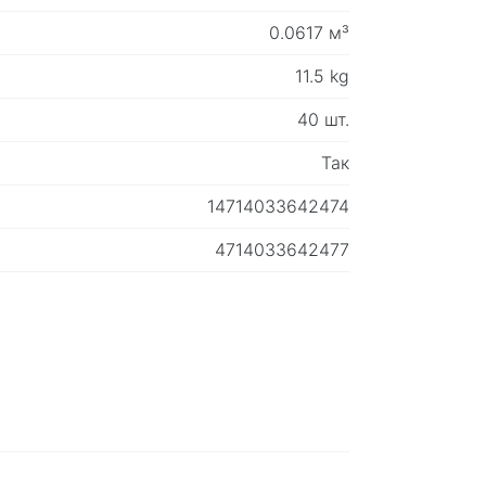
0.0617 м³
11.5 kg
40 шт.
Так
14714033642474
4714033642477