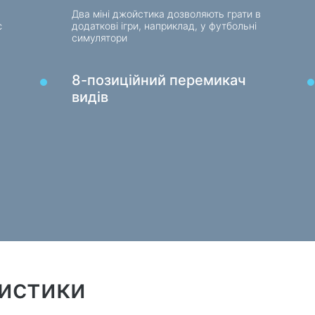
Два міні джойстика дозволяють грати в
є
додаткові ігри, наприклад, у футбольні
симулятори
8-позиційний перемикач
видів
ристики