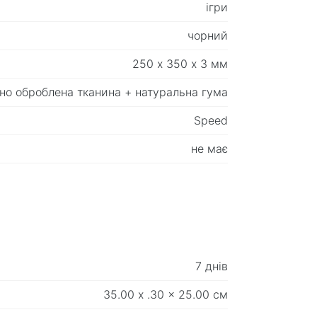
ігри
чорний
250 х 350 х 3 мм
но оброблена тканина + натуральна гума
Speed
не має
7 днів
35.00 x .30 x 25.00 см