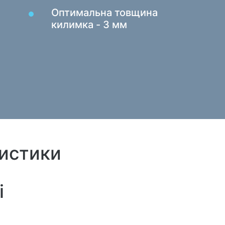
Ігрові
Кардридери та USB-хаби
Оптимальна товщина
килимка - 3 мм
Кабелі аудіо / відео
Товар
Перехідники та адаптери
Підло
Для авто
Тесто
Утримувачі
Маса
Зарядні пристрої в авто
Автомобіль той
ристики
і