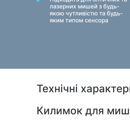
Килимки для миші
лазерних мишей з будь-
Ігрові клавіатури
якою чутливістю та будь-
Iгрові гарнітури
яким типом сенсора
Геймпади
Ігрові миші
Ігрові потокові мікрофони
Ігрові столи
Технічні характе
Килимок для миш