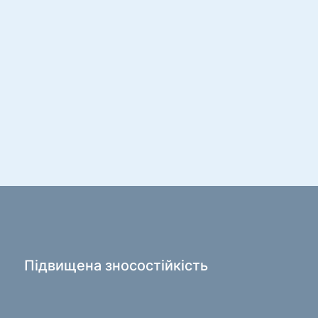
и безконтактного очищення
 піни, гелі
і серветки
порту та активного відпочинку
рики
ивні товари
е місце та домашні меблі
 для дому та офісу
си для письмового столу
льні столики
Підвищена зносостійкість
 стільці
ці для дому та офісу
і столи