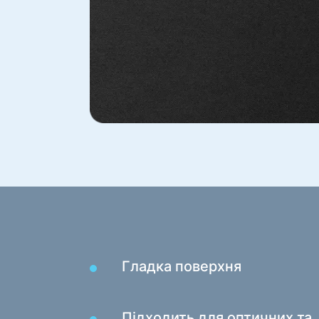
Акустичні системи
Акустичні системи 5.1
Саундбари
Акустичні системи 2.1
Радіоприймачі
Гучномовці для вечірок
Акустичні системи 2.0
Програвачі
Акустичні системи 1.0
Ігрова серія
Ігрові рулі
Ігрові крісла
Гладка поверхня
Ігрові набори
Ігрові колонки
Підходить для оптичних та