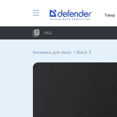
Миші, килимки, клавіатури, набори
Товар
Набори (клавіатура + миша)
Комп'ютерні миші
FAQ
Килимки для миші
Клавіатури
Килимки для миші
Black S
Гарнітури, навушники, мікрофони
Петличні мікрофони
Комп'ютерні мікрофони
Бездротові гарнітури
Гарнітури для мобільних пристроїв
Комп'ютерні гарнітури
Навушники