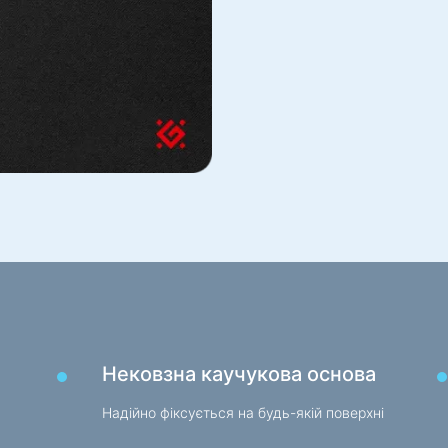
Захист електроживлення
Засоб
Силові подовжувачі
Спреї,
Захист від напруги
Волог
Електричні подовжувачі
Мережеві фільтри
Для с
Вилка розгалужувач
Ліхта
Стабілізатори напруги
Спорт
Зарядки, живлення
Робоч
Батарейки
Столи
Зарядні пристрої в авто
Карка
Зарядні пристрої мережеві
Журна
Нековзна каучукова основа
Барні
Кабелі та адаптери
Стіль
Кабелі USB
Надійно фіксується на будь-якій поверхні
Ігров
Мережеві кабелі