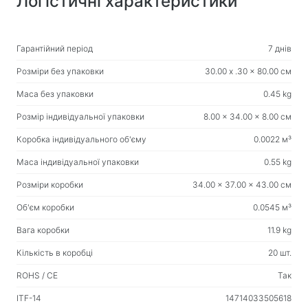
Логістичні характеристики
Вологі серветки
Гарантійний період
7 днів
Для спорту та активного відпочинку
Ліхтарики
Розміри без упаковки
30.00 x .30 x 80.00 см
Спортивні товари
Маса без упаковки
0.45 kg
Розмір індивідуальної упаковки
8.00 x 34.00 x 8.00 см
Робоче місце та домашні меблі
Коробка індивідуального об'єму
0.0022 м³
Столи для дому та офісу
Маса індивідуальної упаковки
0.55 kg
Каркаси для письмового столу
Розміри коробки
34.00 x 37.00 x 43.00 см
Журнальні столики
Об'єм коробки
0.0545 м³
Барні стільці
Стільці для дому та офісу
Вага коробки
11.9 kg
Ігрові столи
Кількість в коробці
20 шт.
Ігрові крісла
ROHS / CE
Так
ITF-14
14714033505618