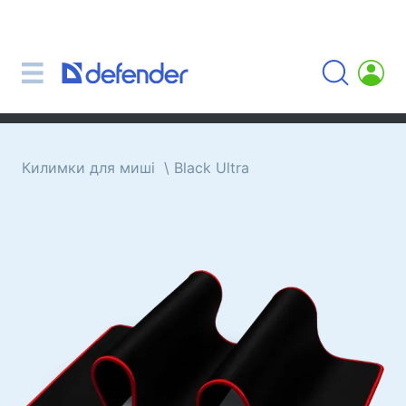
Миші, килимки, клавіатури, набори
Набори (клавіатура + миша)
Комп'ютерні миші
Килимки для миші
Клавіатури
Килимки для миші
Black Ultra
Гарнітури, навушники, мікрофони
Петличні мікрофони
Комп'ютерні мікрофони
Бездротові гарнітури
Гарнітури для мобільних пристроїв
Комп'ютерні гарнітури
Навушники