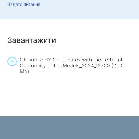
Килимки для миші
Задати питання
Ігрові клавіатури
Iгрові гарнітури
Геймпади
Ігрові миші
Завантажити
Ігрові потокові мікрофони
Ігрові столи
CE and RoHS Сertificates with the Letter of
Conformity of the Models_2024_12700 (20.0
Mb)
Ігрові маніпулятори
Геймпади
Ігрові рулі
Ігрові меблі та аксесуари
Фурнітура та запчастини для стільців
Підлогові ігрові килими
Ігрові столи