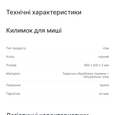
Веб-камери
Веб-камери
Технічні характеристики
Рюкзаки, сумки, тримачі, інші аксесуари
Килимок для миші
Спортивні сумки
Підставки для ноутбуків
Сумки та рюкзаки для ноутбуків
Тип продукту
ігри
Дорожні рюкзаки
Колір
чорний
Валізи на колесах
Розмір
800 х 300 х 3 мм
Сумки-органайзери
Матеріал
Термічно оброблена тканина +
Автотримачі
натуральна гума
Рюкзаки для навчання та відпочинку
Поверхня
Speed
Підсвітка
не має
Чистячі засоби
Засоби безконтактного очищення
Спреї, піни, гелі