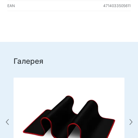
Товари для дому
EAN
4714033505611
Підлогові вішалки для одягу
Тестові продукти
Масажери
Галерея