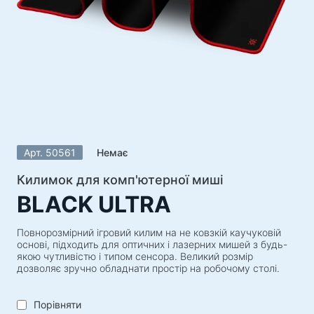
Акустичні системи
Акустичні системи 5.1
Саундбари
Акустичні системи 2.1
Радіоприймачі
Гучномовці для вечірок
Акустичні системи 2.0
Арт. 50561
Немає
Програвачі
Акустичні системи 1.0
Килимок для комп'ютерної миші
BLACK ULTRA
Ігрова серія
Ігрові рулі
Повнорозмірний ігровий килим на не ковзкій каучуковій
основі, підходить для оптичних і лазерних мишей з будь-
Ігрові крісла
якою чутливістю і типом сенсора. Великий розмір
дозволяє зручно обладнати простір на робочому столі.
Ігрові набори
Ігрові колонки
Порівняти