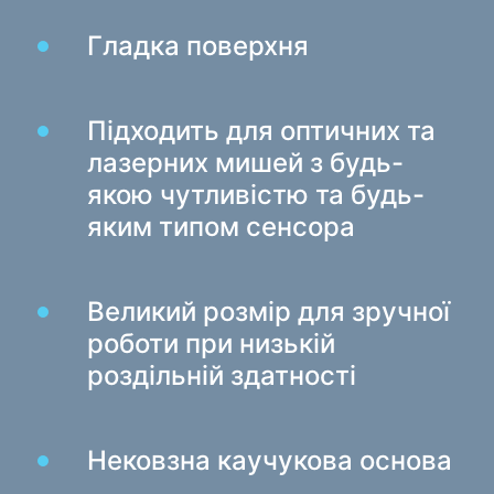
Ігрові крісла
Гладка поверхня
Компоненти ПК
Блок живлення
Підходить для оптичних та
Корпуси для ПК
лазерних мишей з будь-
якою чутливістю та будь-
Захист електроживлення
яким типом сенсора
Силові подовжувачі
Захист від напруги
Електричні подовжувачі
Великий розмір для зручної
Мережеві фільтри
роботи при низькій
Вилка розгалужувач
роздільній здатності
Стабілізатори напруги
Нековзна каучукова основа
Зарядки, живлення
Батарейки