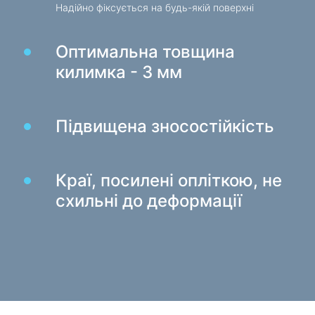
Надійно фіксується на будь-якій поверхні
Зарядні пристрої в авто
Зарядні пристрої мережеві
Оптимальна товщина
килимка - 3 мм
Кабелі та адаптери
Кабелі USB
Мережеві кабелі
Підвищена зносостійкість
Кардридери та USB-хаби
Кабелі аудіо / відео
Краї, посилені опліткою, не
Перехідники та адаптери
схильні до деформації
Для авто
Утримувачі
Зарядні пристрої в авто
Автомобіль той