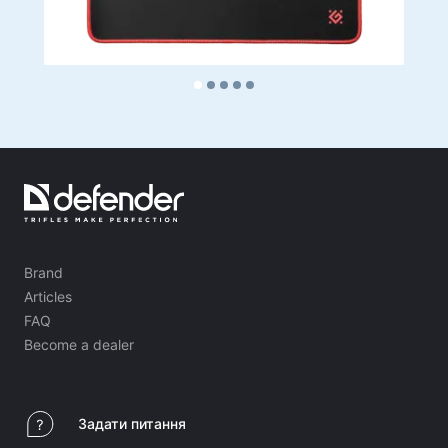
Brand
Articles
FAQ
Become a dealer
Задати питання