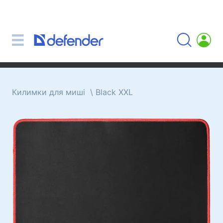
Миші, килимки, клавіатури, набори
Набори (клавіатура + миша)
Комп'ютерні миші
Килимки для миші
Клавіатури
Килимки для миші
Black XXL
Гарнітури, навушники, мікрофони
Петличні мікрофони
Комп'ютерні мікрофони
Бездротові гарнітури
Гарнітури для мобільних пристроїв
Комп'ютерні гарнітури
Навушники