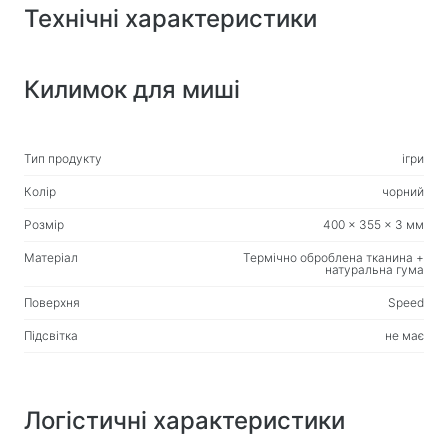
Веб-камери
Технічні характеристики
Веб-камери
Килимок для миші
Рюкзаки, сумки, тримачі, інші аксесуари
Спортивні сумки
Підставки для ноутбуків
Тип продукту
ігри
Сумки та рюкзаки для ноутбуків
Колір
чорний
Дорожні рюкзаки
Розмір
400 x 355 x 3 мм
Валізи на колесах
Матеріал
Термічно оброблена тканина +
Сумки-органайзери
натуральна гума
Автотримачі
Поверхня
Speed
Рюкзаки для навчання та відпочинку
Підсвітка
не має
Чистячі засоби
Засоби безконтактного очищення
Логістичні характеристики
Спреї, піни, гелі