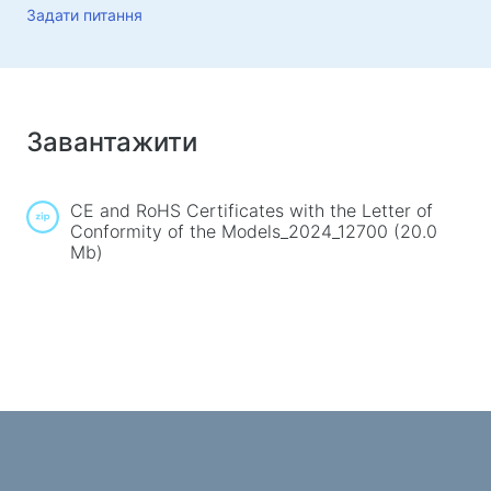
Килимки для миші
Задати питання
Ігрові клавіатури
Iгрові гарнітури
Геймпади
Ігрові миші
Завантажити
Ігрові потокові мікрофони
Ігрові столи
CE and RoHS Сertificates with the Letter of
Conformity of the Models_2024_12700 (20.0
Mb)
Ігрові маніпулятори
Геймпади
Ігрові рулі
Ігрові меблі та аксесуари
Фурнітура та запчастини для стільців
Підлогові ігрові килими
Ігрові столи