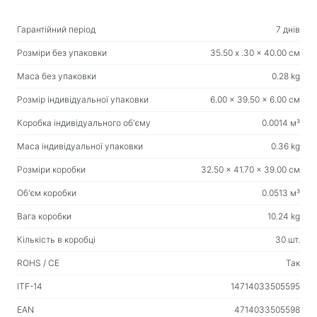
Вологі серветки
Гарантійний період
7 днів
Для спорту та активного відпочинку
Розміри без упаковки
35.50 x .30 x 40.00 см
Ліхтарики
Маса без упаковки
0.28 kg
Спортивні товари
Розмір індивідуальної упаковки
6.00 x 39.50 x 6.00 см
Коробка індивідуального об'єму
0.0014 м³
Робоче місце та домашні меблі
Маса індивідуальної упаковки
0.36 kg
Столи для дому та офісу
Розміри коробки
32.50 x 41.70 x 39.00 см
Каркаси для письмового столу
Об'єм коробки
0.0513 м³
Журнальні столики
Барні стільці
Вага коробки
10.24 kg
Стільці для дому та офісу
Кількість в коробці
30 шт.
Ігрові столи
ROHS / CE
Так
Ігрові крісла
ITF-14
14714033505595
EAN
4714033505598