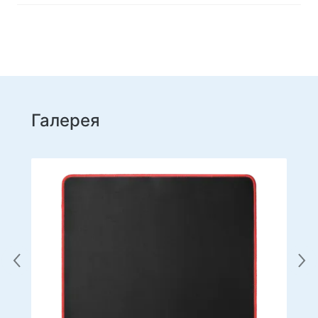
Товари для дому
Підлогові вішалки для одягу
Тестові продукти
Масажери
Галерея