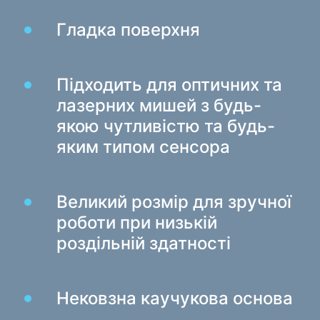
Ігрові крісла
Гладка поверхня
Компоненти ПК
Блок живлення
Підходить для оптичних та
Корпуси для ПК
лазерних мишей з будь-
якою чутливістю та будь-
Захист електроживлення
яким типом сенсора
Силові подовжувачі
Захист від напруги
Електричні подовжувачі
Великий розмір для зручної
Мережеві фільтри
роботи при низькій
Вилка розгалужувач
роздільній здатності
Стабілізатори напруги
Нековзна каучукова основа
Зарядки, живлення
Батарейки