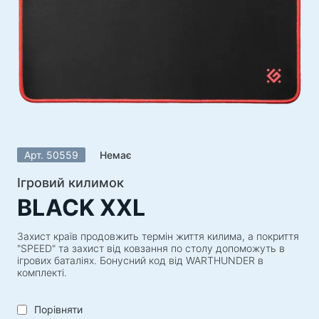
Акустичні системи
Акустичні системи 5.1
Саундбари
Акустичні системи 2.1
Радіоприймачі
Гучномовці для вечірок
Акустичні системи 2.0
Арт. 50559
Немає
Програвачі
Акустичні системи 1.0
Ігровий килимок
BLACK XXL
Ігрова серія
Ігрові рулі
Захист країв продовжить термін життя килима, а покриття
"SPEED" та захист від ковзання по столу допоможуть в
Ігрові крісла
ігрових баталіях. Бонусний код від WARTHUNDER в
комплекті.
Ігрові набори
Ігрові колонки
Порівняти