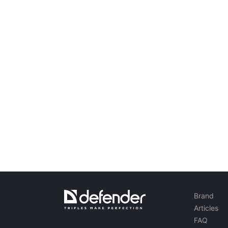
Акустичні системи
Акустичні системи 5.1
Саундбари
Акустичні системи 2.1
Радіоприймачі
Гучномовці для вечірок
Акустичні системи 2.0
Програвачі
Акустичні системи 1.0
Ігрова серія
Ігрові рулі
Ігрові крісла
Brand
Ігрові набори
Articles
Ігрові колонки
FAQ