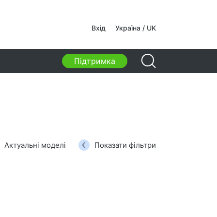
камери
Вхід
Україна / UK
камери
Підтримка
ки, сумки, тримачі, інші
суари
ивні сумки
авки для ноутбуків
 та рюкзаки для ноутбуків
жні рюкзаки
Актуальні моделі
Показати фільтри
и на колесах
и-органайзери
римачі
ки для навчання та відпочинку
чі засоби