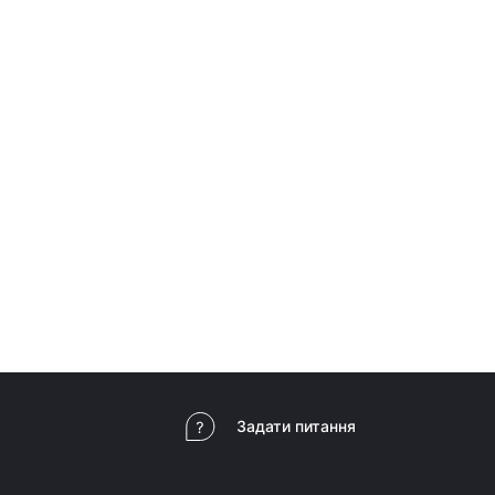
и безконтактного очищення
 піни, гелі
і серветки
порту та активного відпочинку
рики
ивні товари
е місце та домашні меблі
 для дому та офісу
си для письмового столу
льні столики
 стільці
Задати питання
ці для дому та офісу
і столи