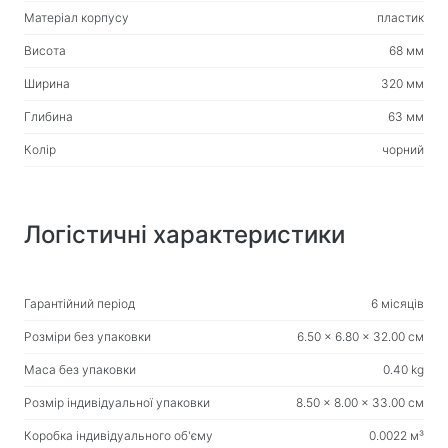
Товари для дому
Матеріал корпусу
пластик
Підлогові вішалки для одягу
Висота
68 мм
Тестові продукти
Ширина
320 мм
Масажери
Глибина
63 мм
Колір
чорний
Логістичні характеристики
Гарантійний період
6 місяців
Розміри без упаковки
6.50 x 6.80 x 32.00 см
Маса без упаковки
0.40 kg
Розмір індивідуальної упаковки
8.50 x 8.00 x 33.00 см
Коробка індивідуального об'єму
0.0022 м³