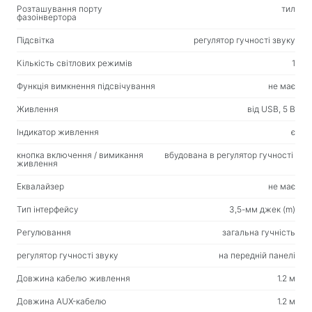
Розташування порту
тил
Вологі серветки
фазоінвертора
Підсвітка
регулятор гучності звуку
Для спорту та активного відпочинку
Кількість світлових режимів
1
Ліхтарики
Функція вимкнення підсвічування
не має
Спортивні товари
Живлення
від USB, 5 В
Робоче місце та домашні меблі
Індикатор живлення
є
Столи для дому та офісу
кнопка включення / вимикання
вбудована в регулятор гучності
живлення
Каркаси для письмового столу
Еквалайзер
не має
Журнальні столики
Тип інтерфейсу
3,5-мм джек (m)
Барні стільці
Стільці для дому та офісу
Регулювання
загальна гучність
Ігрові столи
регулятор гучності звуку
на передній панелі
Ігрові крісла
Довжина кабелю живлення
1.2 м
Довжина AUX-кабелю
1.2 м