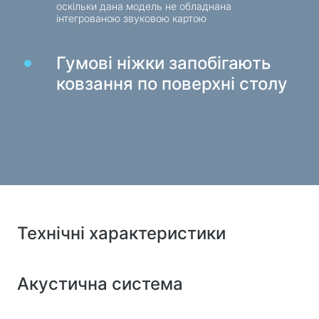
оскільки дана модель не обладнана
інтегрованою звуковою картою
Зарядні пристрої в авто
Зарядні пристрої мережеві
Гумові ніжки запобігають
Кабелі та адаптери
ковзання по поверхні столу
Кабелі USB
Мережеві кабелі
Кардридери та USB-хаби
Кабелі аудіо / відео
Перехідники та адаптери
Для авто
Технічні характеристики
Утримувачі
Зарядні пристрої в авто
Акустична система
Автомобіль той