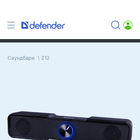
Миші, килимки, клавіатури, набори
Набори (клавіатура + миша)
Комп'ютерні миші
Килимки для миші
Клавіатури
Саундбари
Z12
Гарнітури, навушники, мікрофони
Петличні мікрофони
Комп'ютерні мікрофони
Бездротові гарнітури
Гарнітури для мобільних пристроїв
Комп'ютерні гарнітури
Навушники