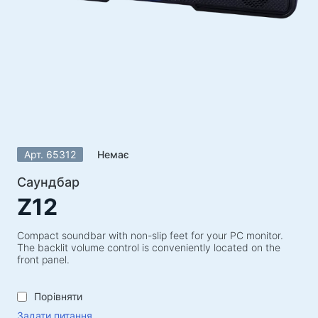
Акустичні системи
Акустичні системи 5.1
Саундбари
Акустичні системи 2.1
Радіоприймачі
Гучномовці для вечірок
Акустичні системи 2.0
Арт. 65312
Немає
Програвачі
Акустичні системи 1.0
Саундбар
Z12
Ігрова серія
Ігрові рулі
Compact soundbar with non-slip feet for your PC monitor.
The backlit volume control is conveniently located on the
Ігрові крісла
front panel.
Ігрові набори
Порівняти
Ігрові колонки
Задати питання