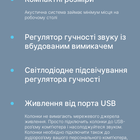
Ігрові крісла
Акустична система займає мінімум місця на
робочому столі
Компоненти ПК
Блок живлення
Регулятор гучності звуку із
Корпуси для ПК
вбудованим вимикачем
Захист електроживлення
Силові подовжувачі
Світлодіодне підсвічування
Захист від напруги
регулятора гучності
Електричні подовжувачі
Мережеві фільтри
Живлення від порта USB
Вилка розгалужувач
Стабілізатори напруги
Колонки не вимагають мережевого джерела
живлення. Просто підключить колонки до USB-
роз'єму комп'ютера і насолоджуйтеся звуком.
Зарядки, живлення
Колонки необхідно підключити також до
аудіороз'єму вашого персонального комп'ютера,
Батарейки