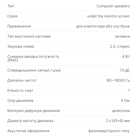
Веб-камери
Тип
Computer speakers
Веб-камери
Серія
under the monitor screen
Рюкзаки, сумки, тримачі, інші аксесуари
Призначення
для комп'ютера або ноутбука
Спортивні сумки
Тип акустичної системи
активна
Підставки для ноутбуків
Звукова схема
2.0, стерео
Сумки та рюкзаки для ноутбуків
Сумарна вихідна потужність
6 Вт
(RMS)
Дорожні рюкзаки
Співвідношення сигнал / шум
70 дБ
Валізи на колесах
Діапазон частот
80—18000 Гц
Сумки-органайзери
Автотримачі
Кількість смуг
1
Рюкзаки для навчання та відпочинку
Опір динаміків
4 Ом
Матеріал дифузора динаміків
целюлоза
Чистячі засоби
Діаметр магніту динаміка
2 x (45x8) мм
Засоби безконтактного очищення
Акустичне оформлення
фазоінверторного типу
Спреї, піни, гелі