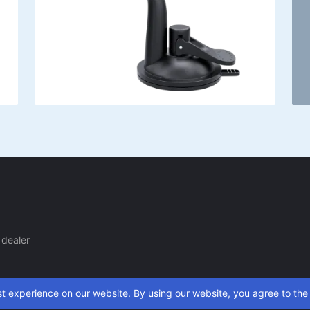
dealer
t experience on our website. By using our website, you agree to the