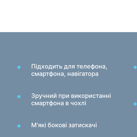
Ігрові
Кардридери та USB-хаби
Кабелі аудіо / відео
Товар
Перехідники та адаптери
Підло
Для авто
Тесто
Утримувачі
Маса
Зарядні пристрої в авто
Підходить для телефона,
Автомобіль той
смартфона, навігатора
Зручний при використанні
смартфона в чохлі
М'які бокові затискачі