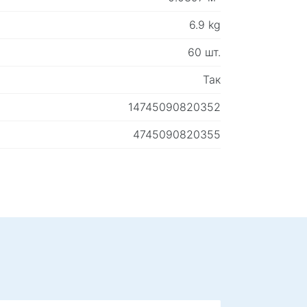
6.9 kg
60 шт.
Так
14745090820352
4745090820355