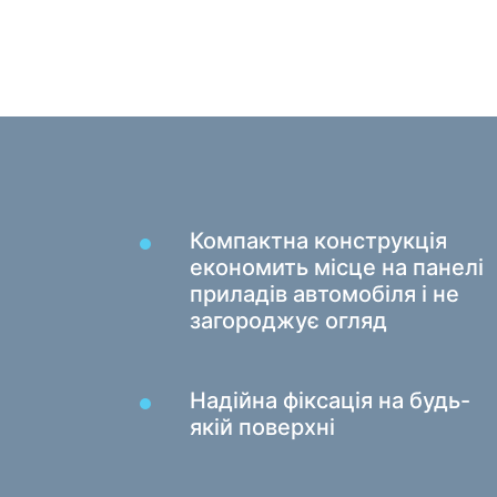
Килимки для миші
Ігрові клавіатури
Iгрові гарнітури
Геймпади
Ігрові миші
Ігрові потокові мікрофони
Ігрові столи
Компактна конструкція
економить місце на панелі
приладів автомобіля і не
загороджує огляд
Надійна фіксація на будь-
якій поверхні