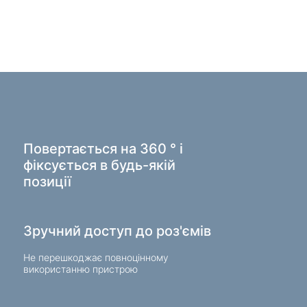
 крісла
и для дому
гові вішалки для одягу
ві продукти
жери
Повертається на 360 ° і
фіксується в будь-якій
позиції
Зручний доступ до роз'ємів
Не перешкоджає повноцінному
використанню пристрою