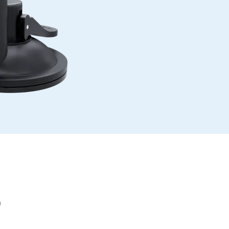
Захист електроживлення
Засоб
Силові подовжувачі
Спреї,
Захист від напруги
Волог
Електричні подовжувачі
Мережеві фільтри
Для с
Вилка розгалужувач
Ліхта
Стабілізатори напруги
Спорт
Зарядки, живлення
Робоч
Батарейки
Столи
Зарядні пристрої в авто
Карка
Зарядні пристрої мережеві
Журна
Барні
Кабелі та адаптери
)
Стіль
Кабелі USB
Ігров
Мережеві кабелі