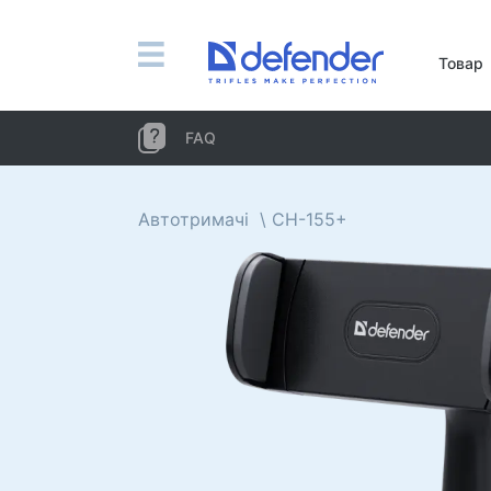
Миші, килимки, клавіатури, набори
Товар
Набори (клавіатура + миша)
Комп'ютерні миші
FAQ
Килимки для миші
Клавіатури
Автотримачі
CH-155+
Гарнітури, навушники, мікрофони
Петличні мікрофони
Комп'ютерні мікрофони
Бездротові гарнітури
Гарнітури для мобільних пристроїв
Комп'ютерні гарнітури
Навушники