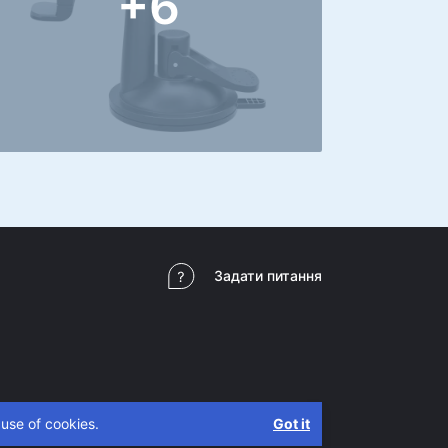
+6
Задати питання
 use of cookies.
Got it