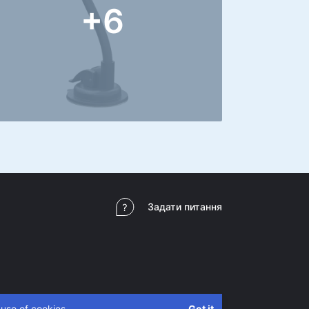
+6
Задати питання
 use of cookies.
Got it