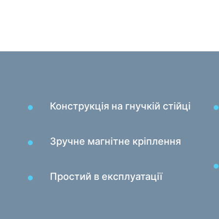
Ігрові
Кардридери та USB-хаби
Кабелі аудіо / відео
Товар
Перехідники та адаптери
Підло
Для авто
Тесто
Утримувачі
Маса
Зарядні пристрої в авто
Конструкція на гнучкій стійці
Автомобіль той
Зручне магнітне кріплення
Простий в експлуатації