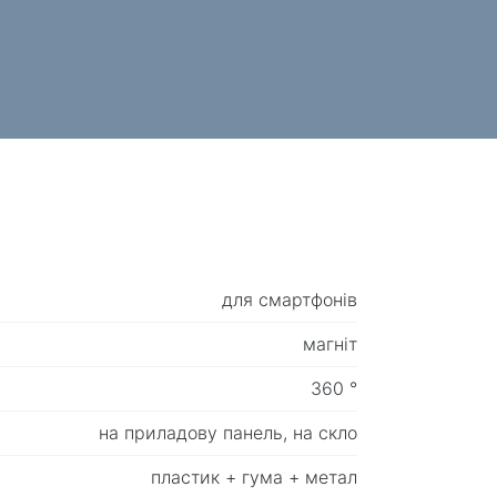
для смартфонів
магніт
360 °
на приладову панель, на скло
пластик + гума + метал