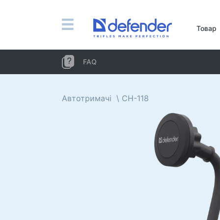
Миші, килимки, клавіатури, набори
Товар
Набори (клавіатура + миша)
Комп'ютерні миші
FAQ
Килимки для миші
Клавіатури
Автотримачі
CH-118
Гарнітури, навушники, мікрофони
Петличні мікрофони
Комп'ютерні мікрофони
Бездротові гарнітури
Гарнітури для мобільних пристроїв
Комп'ютерні гарнітури
Навушники