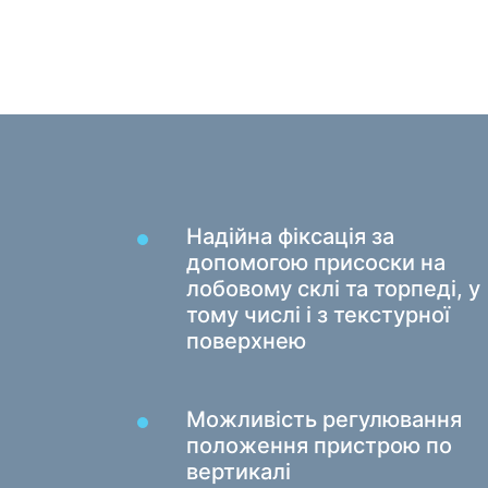
Килимки для миші
Ігрові клавіатури
Iгрові гарнітури
Геймпади
Ігрові миші
Ігрові потокові мікрофони
Ігрові столи
Надійна фіксація за
допомогою присоски на
лобовому склі та торпеді, у
тому числі і з текстурної
поверхнею
Можливість регулювання
положення пристрою по
вертикалі