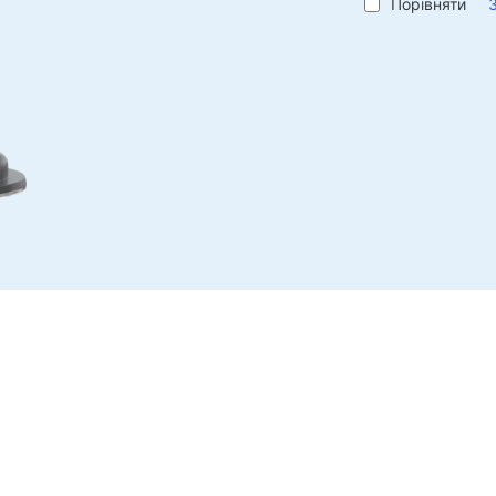
Захист електроживлення
Порівняти
Засоб
Силові подовжувачі
Спреї,
Захист від напруги
Волог
Електричні подовжувачі
Мережеві фільтри
Для с
Вилка розгалужувач
Ліхта
Стабілізатори напруги
Спорт
Зарядки, живлення
Робоч
Батарейки
Столи
Зарядні пристрої в авто
Карка
Зарядні пристрої мережеві
Журна
Барні
Кабелі та адаптери
Стіль
Кабелі USB
Ігров
Мережеві кабелі