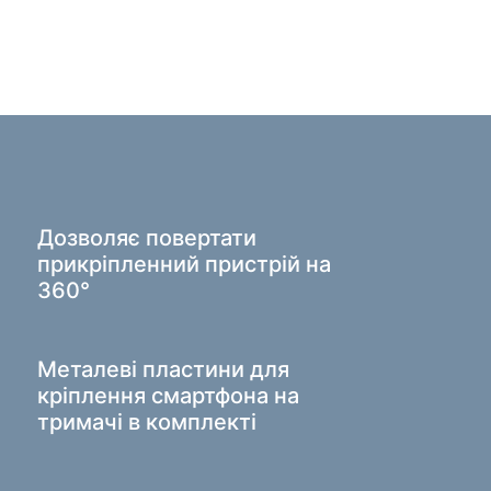
 крісла
и для дому
гові вішалки для одягу
ві продукти
жери
Дозволяє повертати
прикріпленний пристрій на
360°
Металеві пластини для
кріплення смартфона на
тримачі в комплекті