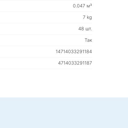
0.047 м³
7 kg
48 шт.
Так
14714033291184
4714033291187