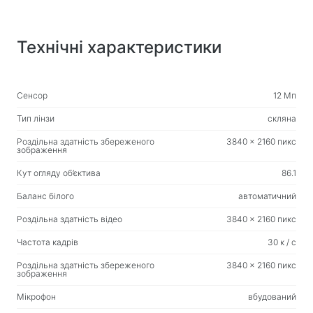
Вологі серветки
Технічні характеристики
Для спорту та активного відпочинку
Ліхтарики
Спортивні товари
Сенсор
12 Мп
Тип лінзи
скляна
Робоче місце та домашні меблі
Роздільна здатність збереженого
3840 x 2160 пикс
Столи для дому та офісу
зображення
Каркаси для письмового столу
Кут огляду об’єктива
86.1
Журнальні столики
Баланс білого
автоматичний
Барні стільці
Роздільна здатність відео
3840 x 2160 пикс
Стільці для дому та офісу
Частота кадрів
30 к / с
Ігрові столи
Роздільна здатність збереженого
3840 x 2160 пикс
зображення
Ігрові крісла
Мікрофон
вбудований