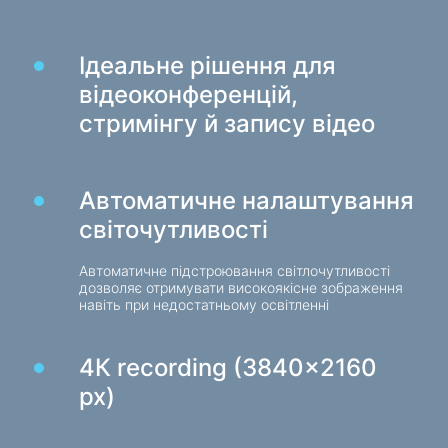
Ігрові крісла
Ідеальне рішення для
Компоненти ПК
відеоконференцій,
Блок живлення
стримінгу й запису відео
Корпуси для ПК
Захист електроживлення
Автоматичне налаштування
Силові подовжувачі
світочутливості
Захист від напруги
Автоматичне підстроювання світлочутливості
Електричні подовжувачі
дозволяє отримувати високоякісне зображення
Мережеві фільтри
навіть при недостатньому освітленні
Вилка розгалужувач
4К recording (3840x2160
Стабілізатори напруги
px)
Зарядки, живлення
Батарейки