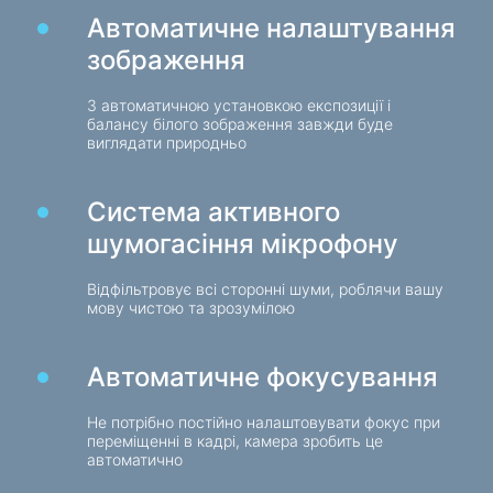
Автоматичне налаштування
Зарядні пристрої в авто
зображення
Зарядні пристрої мережеві
З автоматичною установкою експозиції і
Кабелі та адаптери
балансу білого зображення завжди буде
виглядати природньо
Кабелі USB
Мережеві кабелі
Система активного
Кардридери та USB-хаби
шумогасіння мікрофону
Кабелі аудіо / відео
Перехідники та адаптери
Відфільтровує всі сторонні шуми, роблячи вашу
мову чистою та зрозумілою
Для авто
Автоматичне фокусування
Утримувачі
Зарядні пристрої в авто
Не потрібно постійно налаштовувати фокус при
Автомобіль той
переміщенні в кадрі, камера зробить це
автоматично