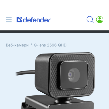
Миші, килимки, клавіатури, набори
Набори (клавіатура + миша)
Комп'ютерні миші
Килимки для миші
Клавіатури
Веб-камери
G-lens 2596 QHD
Гарнітури, навушники, мікрофони
Петличні мікрофони
Комп'ютерні мікрофони
Бездротові гарнітури
Гарнітури для мобільних пристроїв
Комп'ютерні гарнітури
Навушники