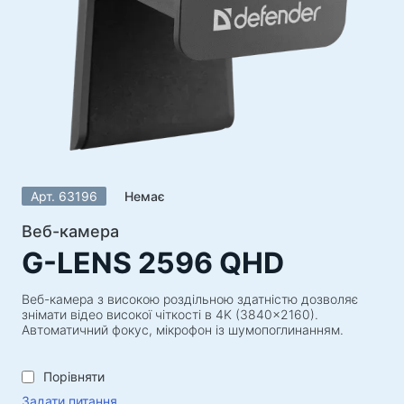
Акустичні системи
Акустичні системи 5.1
Саундбари
Акустичні системи 2.1
Радіоприймачі
Гучномовці для вечірок
Акустичні системи 2.0
Арт. 63196
Немає
Програвачі
Акустичні системи 1.0
Веб-камера
G-LENS 2596 QHD
Ігрова серія
Ігрові рулі
Веб-камера з високою роздільною здатністю дозволяє
знімати відео високої чіткості в 4K (3840x2160).
Ігрові крісла
Автоматичний фокус, мікрофон із шумопоглинанням.
Ігрові набори
Порівняти
Ігрові колонки
Задати питання