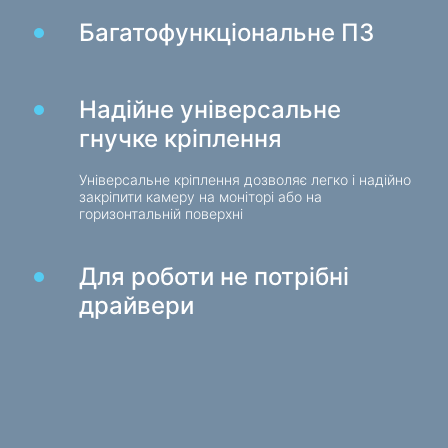
Веб-камери
Багатофункціональне ПЗ
Веб-камери
Рюкзаки, сумки, тримачі, інші аксесуари
Надійне універсальне
Спортивні сумки
гнучке кріплення
Підставки для ноутбуків
Сумки та рюкзаки для ноутбуків
Універсальне кріплення дозволяє легко і надійно
закріпити камеру на моніторі або на
Дорожні рюкзаки
горизонтальній поверхні
Валізи на колесах
Сумки-органайзери
Для роботи не потрібні
Автотримачі
драйвери
Рюкзаки для навчання та відпочинку
Чистячі засоби
Засоби безконтактного очищення
Спреї, піни, гелі