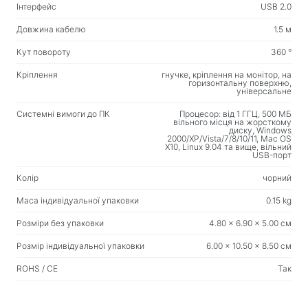
Товари для дому
Інтерфейс
USB 2.0
Підлогові вішалки для одягу
Довжина кабелю
1.5 м
Кут повороту
360 °
Тестові продукти
Кріплення
гнучке, кріплення на монітор, на
Масажери
горизонтальну поверхню,
універсальне
Системні вимоги до ПК
Процесор: від 1 ГГЦ, 500 МБ
вільного місця на жорсткому
диску, Windows
2000/XP/Vista/7/8/10/11, Mac OS
X10, Linux 9.04 та вище, вільний
USB-порт
Колір
чорний
Маса індивідуальної упаковки
0.15 kg
Розміри без упаковки
4.80 x 6.90 x 5.00 см
Розмір індивідуальної упаковки
6.00 x 10.50 x 8.50 см
ROHS / CE
Так