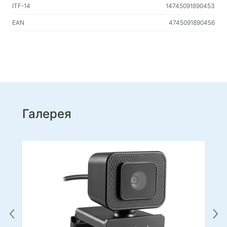
ITF-14
14745091890453
EAN
4745091890456
Галерея