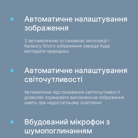
Ігрові крісла
Автоматичне налаштування
Компоненти ПК
зображення
Блок живлення
Корпуси для ПК
З автоматичною установкою експозиції і
балансу білого зображення завжди буде
виглядати природньо
Захист електроживлення
Силові подовжувачі
Автоматичне налаштування
Захист від напруги
світочутливості
Електричні подовжувачі
Автоматичне підстроювання світлочутливості
Мережеві фільтри
дозволяє отримувати високоякісне зображення
Вилка розгалужувач
навіть при недостатньому освітленні
Стабілізатори напруги
Вбудований мікрофон з
Зарядки, живлення
шумопоглинанням
Батарейки