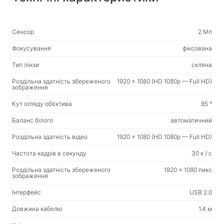
Веб-камери
Веб-камери
Сенсор
2 Мп
Рюкзаки, сумки, тримачі, інші аксесуари
Фокусування
фіксована
Спортивні сумки
Тип лінзи
скляна
Підставки для ноутбуків
Роздільна здатність збереженого
1920 x 1080 (HD 1080p — Full HD)
зображення
Сумки та рюкзаки для ноутбуків
Дорожні рюкзаки
Кут огляду об’єктива
85 °
Валізи на колесах
Баланс білого
автоматичний
Сумки-органайзери
Роздільна здатність відео
1920 x 1080 (HD 1080p — Full HD)
Автотримачі
Частота кадрів в секунду
30 к / с
Рюкзаки для навчання та відпочинку
Роздільна здатність збереженого
1920 x 1080 пикс
зображення
Чистячі засоби
Інтерфейс
USB 2.0
Засоби безконтактного очищення
Довжина кабелю
1.4 м
Спреї, піни, гелі