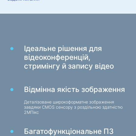
Килимки для миші
Ігрові клавіатури
Iгрові гарнітури
Геймпади
Ігрові миші
Ігрові потокові мікрофони
Ідеальне рішення для
Ігрові столи
відеоконференцій,
стримінгу й запису відео
Ігрові маніпулятори
Геймпади
Відмінна якість зображення
Ігрові рулі
Деталізоване широкоформатне зображення
Ігрові меблі та аксесуари
завдяки CMOS сенсору з роздільною здатністю
2МПікс
Фурнітура та запчастини для стільців
Підлогові ігрові килими
Багатофункціональне ПЗ
Ігрові столи