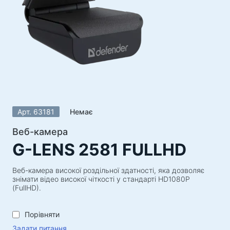
Акустичні системи
Акустичні системи 5.1
Саундбари
Акустичні системи 2.1
Радіоприймачі
Гучномовці для вечірок
Акустичні системи 2.0
Арт. 63181
Немає
Програвачі
Акустичні системи 1.0
Веб-камера
G-LENS 2581 FULLHD
Ігрова серія
Ігрові рулі
Веб-камера високої роздільної здатності, яка дозволяє
знімати відео високої чіткості у стандарті HD1080P
Ігрові крісла
(FullHD).
Ігрові набори
Порівняти
Ігрові колонки
Задати питання